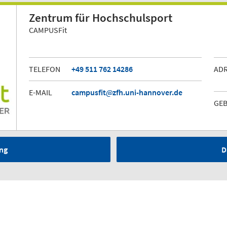
Zentrum für Hochschulsport
CAMPUSFit
TELEFON
+49 511 762 14286
AD
E-MAIL
campusfit
zfh.uni-hannover.de
GE
ng
D