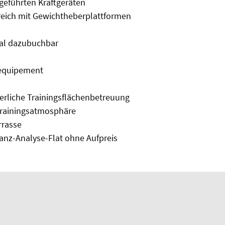
geführten Kraftgeräten
reich mit Gewichtheberplattformen
nal dazubuchbar
sequipement
n
rliche Trainingsflächenbetreuung
Trainingsatmosphäre
rrasse
nz-Analyse-Flat ohne Aufpreis