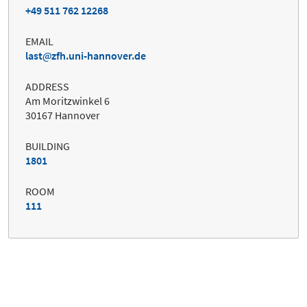
+49 511 762 12268
EMAIL
last
zfh.uni-hannover.de
ADDRESS
Am Moritzwinkel 6
30167 Hannover
BUILDING
1801
ROOM
111